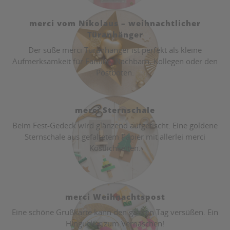
merci vom Nikolaus – weihnachtlicher
Türanhänger
Der süße merci Türanhänger ist perfekt als kleine
Aufmerksamkeit für Familie, Nachbarn, Kollegen oder den
Postboten.
merci Sternschale
Beim Fest-Gedeck wird glänzend aufgetischt: Eine goldene
Sternschale aus gefaltetem Papier mit allerlei merci
Köstlichkeiten.
merci Weihnachtspost
Eine schöne Grußkarte kann den ganzen Tag versüßen. Ein
Hingucker zum Vernaschen!