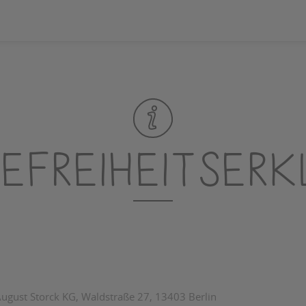
refreiheitser
ugust Storck KG, Waldstraße 27, 13403 Berlin