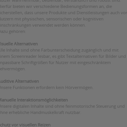
utzer wahrnehmbar, bedienbar, verständlich und robust sind.
ierfür bieten wir verschiedene Bedienungsformen an, die
icherstellen, dass unsere Produkte und Dienstleistungen auch vo
utzern mit physischen, sensorischen oder kognitiven
inschränkungen verwendet werden können.
azu gehören:
isuelle Alternativen
lle Inhalte sind ohne Farbunterscheidung zugänglich und mit
inem Screenreader lesbar, es gibt Textalternativen für Bilder und
npassbare Schriftgrößen für Nutzer mit eingeschränktem
ehvermögen.
uditive Alternativen
nsere Funktionen erfordern kein Hörvermögen.
anuelle Interaktionsmöglichkeiten
nsere digitalen Inhalte sind ohne feinmotorische Steuerung und
hne erhebliche Handmuskelkraft nutzbar.
chutz vor visuellen Reizen