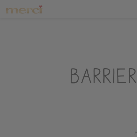
Barrie
A